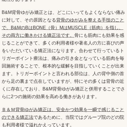
B&M背骨ゆがみ矯正とは、どこにいってもよくならない痛み
に対して、その原因となる
背骨のゆがみを整える手技のこと
で、B&MのBはBONE（骨）MはMUSCLE（筋肉）を指し、
その両方に働きかける矯正法です。
骨にも筋肉にも効果を感
じることができて、多くの利用者様や著名人の方に喜びの声
をいただいている矯正法になります。合わせて行っているト
リガーポイント療法は、痛みの引き金となっている筋肉を毎
回施術することで、根本的な緩解を目指していくことが出来
ます。トリガーポイントと言われる部位は、人の背中側の首
から足の裏まで点在していますが、特にその多くは背骨の近
くに存在しており、B&M背骨ゆがみ矯正と併用することでさ
らに2つの施術の効果を高める働きがあります。
Ｂ＆Ｍ背骨ゆがみ矯正は、安全かつ効果を一瞬で感じること
のできる矯正法
であるために、当院ではグループ院のどの院
も利用者様で溢れかえっています。